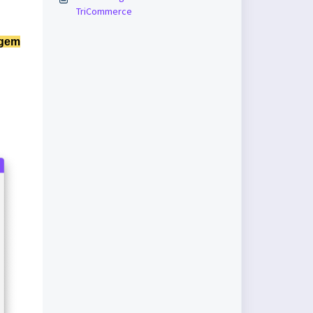
TriCommerce
agem