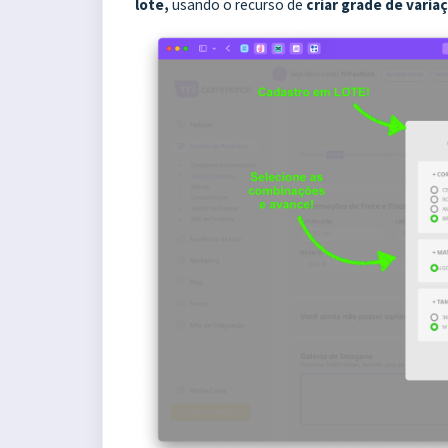
lote,
usando o recurso de
c
riar grade de varia