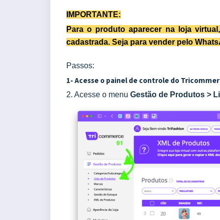
IMPORTANTE:
Para o produto aparecer na loja virtua
cadastrada. Seja para vender pelo What
Passos:
1- Acesse o painel de controle do Tricommer
2. Acesse o menu
Gestão de Produtos > L