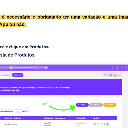
l, é necessário e obrigatário ter uma variação e uma im
sApp ou não.
ce e clique em Produtos.
ista de Produtos
.