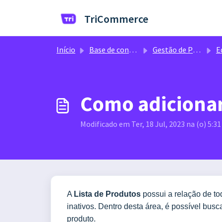
Ir para o conteúdo principal
TriCommerce
Início
Base de conhecimento
Gestão de Produtos
Ed
Como adicionar
Modificado em Ter, 18 Jul, 2023 na (o) 5:3
A
Lista de Produtos
possui a relação de to
inativos. Dentro desta área, é possível busca
produto.